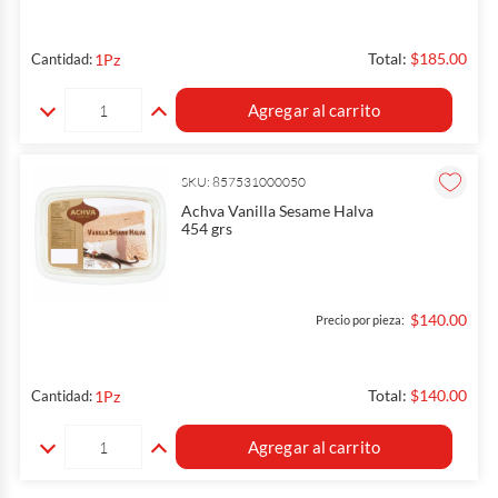
Total:
$185.00
1
Pz
Cantidad:
Agregar al carrito
SKU: 857531000050
Achva Vanilla Sesame Halva
454 grs
$140.00
Precio por pieza:
Total:
$140.00
1
Pz
Cantidad:
Agregar al carrito