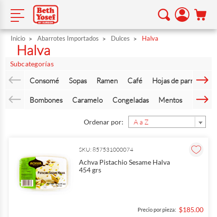
Inicio
Abarrotes Importados
Dulces
Halva
Halva
Subcategorías
Consomé
Sopas
Ramen
Café
Hojas de parra
Vin
Bombones
Caramelo
Congeladas
Mentos
Halva
Ordenar por:
SKU: 857531000074
Achva Pistachio Sesame Halva
454 grs
$185.00
Precio por pieza: