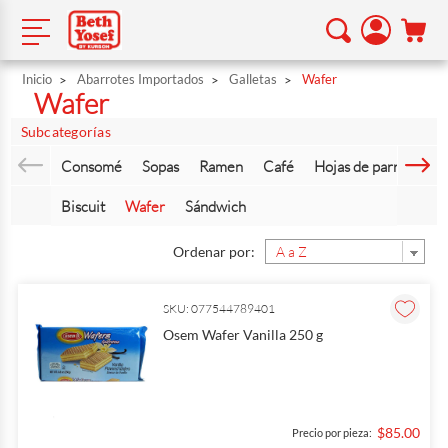
Inicio
Abarrotes Importados
Galletas
Wafer
Wafer
Subcategorías
Consomé
Sopas
Ramen
Café
Hojas de parra
Vin
Biscuit
Wafer
Sándwich
Ordenar por:
SKU: 077544789401
Osem Wafer Vanilla 250 g
$85.00
Precio por pieza: