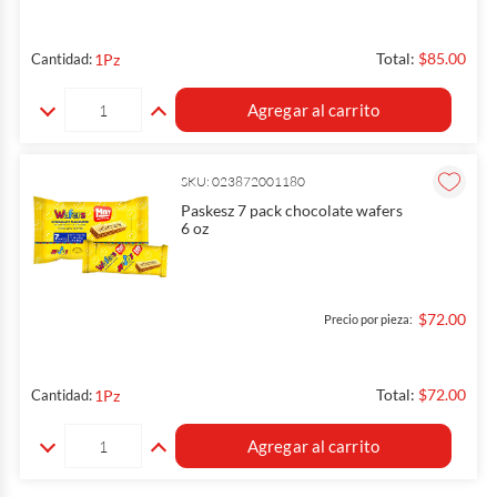
Total:
$85.00
1
Pz
Cantidad:
Agregar al carrito
SKU: 023872001180
Paskesz 7 pack chocolate wafers
6 oz
$72.00
Precio por pieza:
Total:
$72.00
1
Pz
Cantidad:
Agregar al carrito