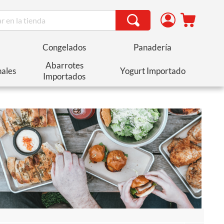
Congelados
Panadería
Abarrotes
nales
Yogurt Importado
Importados