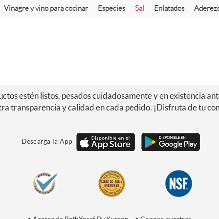
Vinagre y vino para cocinar
Especies
Sal
Enlatados
Aderezo
tos estén listos, pesados cuidadosamente y en existencia ante
ra transparencia y calidad en cada pedido. ¡Disfruta de tu c
Descarga la App
• Acerca de BethYosef By Kurson
• Conoce nuestras