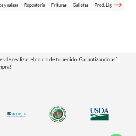
s y salsas
Repostería
Frituras
Galletas
Prod. Light
Leche 
s de realizar el cobro de tu pedido. Garantizando así
ompra!