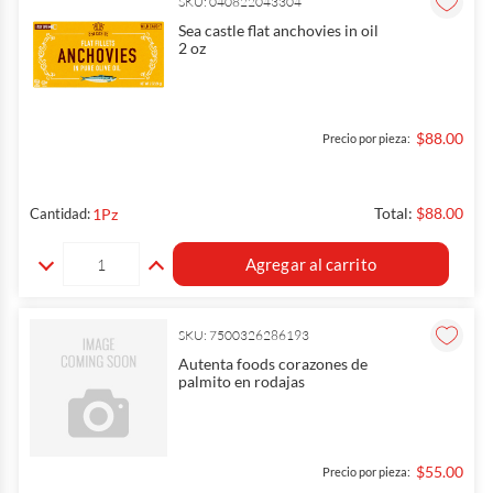
SKU: 040822043304
Sea castle flat anchovies in oil
2 oz
$88.00
Precio por pieza:
Total:
$88.00
1
Pz
Cantidad:
Agregar al carrito
SKU: 7500326286193
Autenta foods corazones de
palmito en rodajas
$55.00
Precio por pieza: