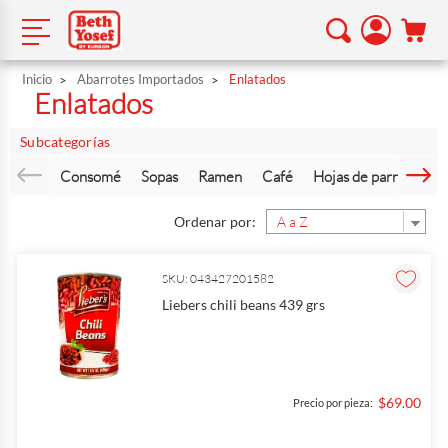
Inicio
Abarrotes Importados
Enlatados
Enlatados
Subcategorías
Consomé
Sopas
Ramen
Café
Hojas de parra
Vin
Ordenar por:
SKU: 043427201582
Liebers chili beans 439 grs
$69.00
Precio por pieza: