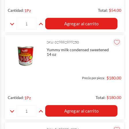
Total:
$54.00
1
Pz
Cantidad:
Agregar al carrito
SKU: 029882899250
Yummy milk condensed sweetened
14 oz
$180.00
Precio por pieza:
Total:
$180.00
1
Pz
Cantidad:
Agregar al carrito