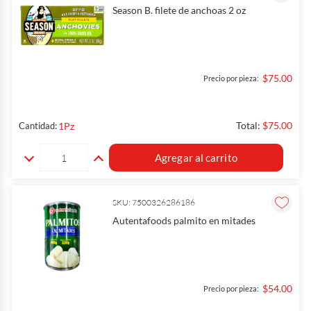
Season B. filete de anchoas 2 oz
$75.00
Precio por pieza:
Total:
$75.00
1
Pz
Cantidad:
Agregar al carrito
SKU: 7500326286186
Autentafoods palmito en mitades
$54.00
Precio por pieza: