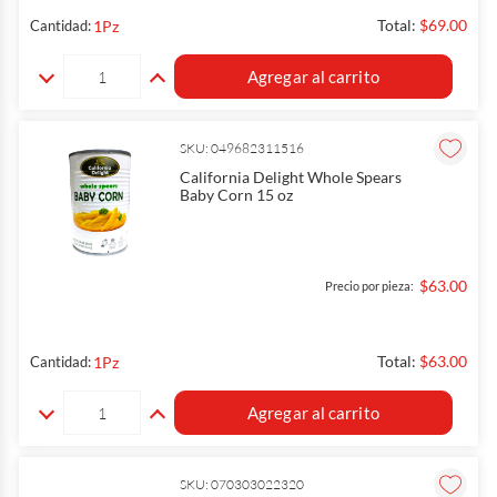
Total:
$69.00
1
Pz
Cantidad:
Agregar al carrito
SKU: 049682311516
California Delight Whole Spears
Baby Corn 15 oz
$63.00
Precio por pieza:
Total:
$63.00
1
Pz
Cantidad:
Agregar al carrito
SKU: 070303022320