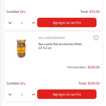
Total:
$55.00
1
Pz
Cantidad:
Agregar al carrito
SKU: 040822043328
Sea castle flat anchovies fillets
oil 4.2 oz
$200.00
Precio por pieza:
Total:
$200.00
1
Pz
Cantidad:
Agregar al carrito