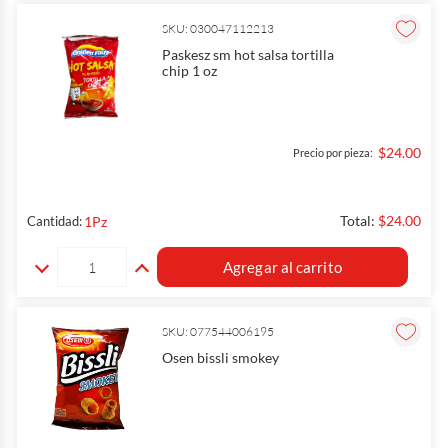
SKU: 030047112213
Paskesz sm hot salsa tortilla
chip 1 oz
$24.00
Precio por pieza:
Total:
$24.00
1
Pz
Cantidad:
Agregar al carrito
SKU: 077544006195
Osen bissli smokey