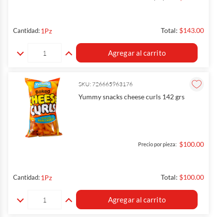
Total:
$143.00
1
Pz
Cantidad:
Agregar al carrito
SKU: 726665963176
Yummy snacks cheese curls 142 grs
$100.00
Precio por pieza:
Total:
$100.00
1
Pz
Cantidad:
Agregar al carrito