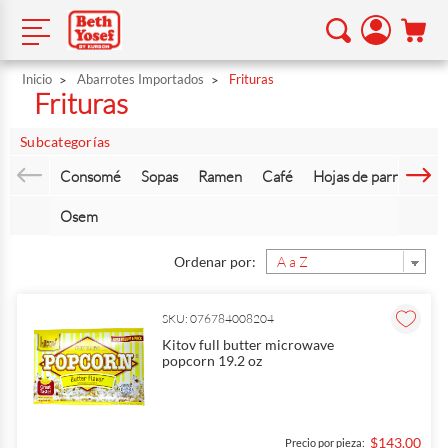
Inicio
Abarrotes Importados
Frituras
Frituras
Subcategorías
Consomé
Sopas
Ramen
Café
Hojas de parra
Vin
Osem
Ordenar por:
SKU: 076784008204
Kitov full butter microwave
popcorn 19.2 oz
$143.00
Precio por pieza: